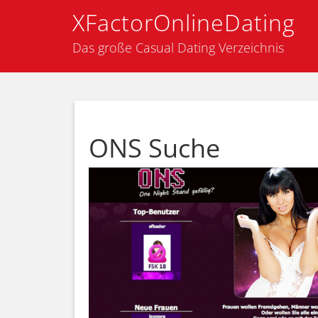
XFactorOnlineDating
Das große Casual Dating Verzeichnis
ONS Suche