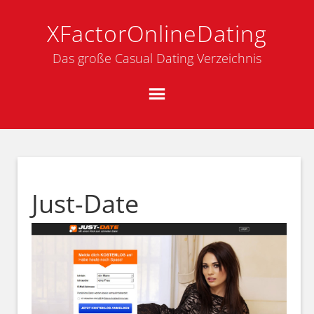
XFactorOnlineDating
Das große Casual Dating Verzeichnis
Just-Date