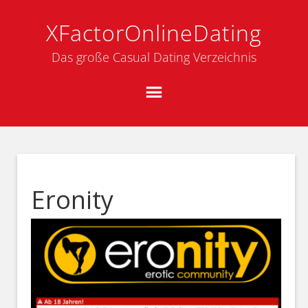
XFactorOnlineDating
Das große Casual Dating Verzeichnis
Eronity