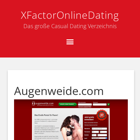
XFactorOnlineDating
Das große Casual Dating Verzeichnis
Augenweide.com