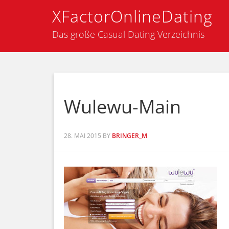
XFactorOnlineDating
Das große Casual Dating Verzeichnis
Wulewu-Main
28. MAI 2015
BY
BRINGER_M