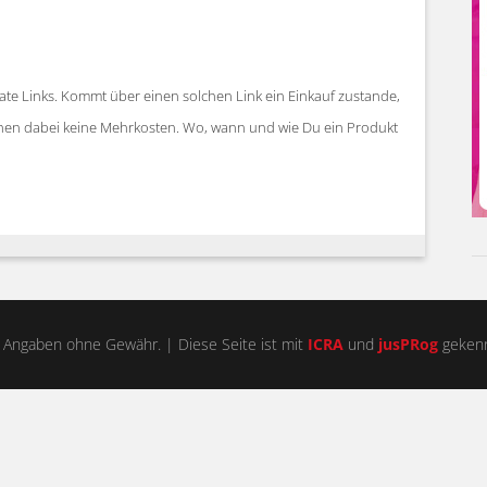
iate Links. Kommt über einen solchen Link ein Einkauf zustande,
stehen dabei keine Mehrkosten. Wo, wann und wie Du ein Produkt
 Angaben ohne Gewähr. | Diese Seite ist mit
ICRA
und
jusPRog
gekenn