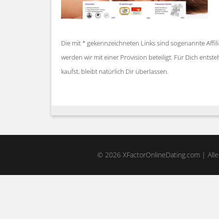
Die mit * gekennzeichneten Links sind sogenannte Affil
werden wir mit einer Provision beteiligt. Für Dich ent
kaufst, bleibt natürlich Dir überlassen.
© 2026 XFactorOnlineDating.com | Alle