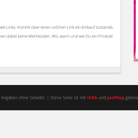
iate Links. Kommt über einen solchen Link ein Einkauf zustande,
stehen dabei keine Mehrkosten. Wo, wann und wie Du ein Produkt
 Angaben ohne Gewähr. | Diese Seite ist mit
ICRA
und
jusPRog
gekenn