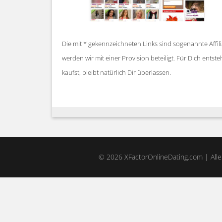
Die mit * gekennzeichneten Links sind sogenannte Affil
werden wir mit einer Provision beteiligt. Für Dich ent
kaufst, bleibt natürlich Dir überlassen.
© 2026 XFactorOnlineDating.com | Alle