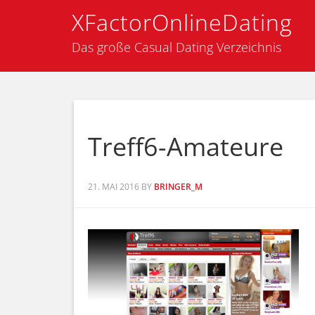
XFactorOnlineDating
Das große Casual Dating Verzeichnis
Treff6-Amateure
21. MAI 2016
BY
BRINGER_M