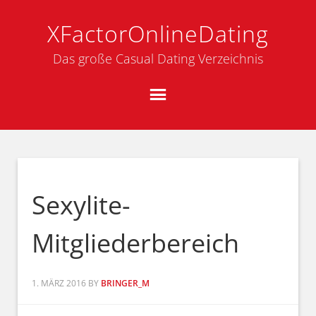
XFactorOnlineDating
Das große Casual Dating Verzeichnis
Sexylite-
Mitgliederbereich
1. MÄRZ 2016
BY
BRINGER_M