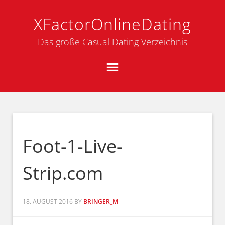
XFactorOnlineDating
Das große Casual Dating Verzeichnis
Foot-1-Live-
Strip.com
18. AUGUST 2016
BY
BRINGER_M