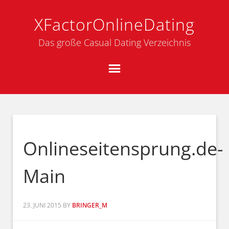
XFactorOnlineDating
Das große Casual Dating Verzeichnis
Onlineseitensprung.de-
Main
23. JUNI 2015
BY
BRINGER_M