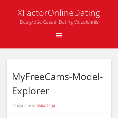
XFactorOnlineDating
Das große Casual Dating Verzeichnis
MyFreeCams-Model-
Explorer
16. MAI 2016
BY
BRINGER_M