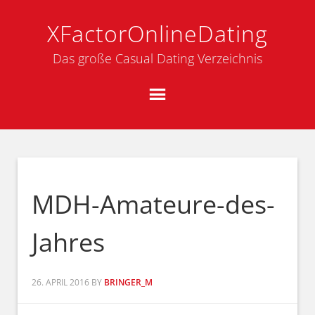
XFactorOnlineDating
Das große Casual Dating Verzeichnis
MDH-Amateure-des-
Jahres
26. APRIL 2016
BY
BRINGER_M