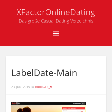
XFactorOnlineDating
Das große Casual Dating Verzeichnis
LabelDate-Main
23. JUNI 2015
BY
BRINGER_M