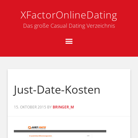
XFactorOnlineDating
Das große Casual Dating Verzeichnis
Just-Date-Kosten
15. OKTOBER 2015
BY
BRINGER_M