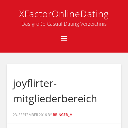
XFactorOnlineDating
Das große Casual Dating Verzeichnis
joyflirter-
mitgliederbereich
23. SEPTEMBER 2016
BY
BRINGER_M