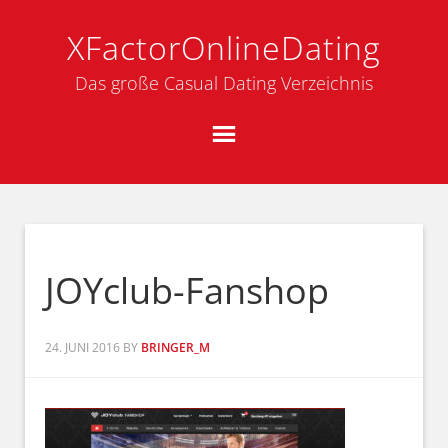
XFactorOnlineDating
Das große Casual Dating Verzeichnis
JOYclub-Fanshop
24. JUNI 2016
BY
BRINGER_M