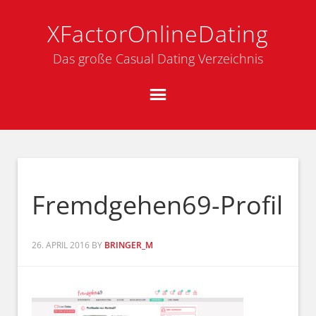
XFactorOnlineDating
Das große Casual Dating Verzeichnis
Fremdgehen69-Profil
26. APRIL 2016
BY
BRINGER_M