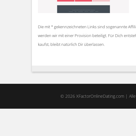
Die mit * gekennzeichneten Links sind sogenannte Affil
werden wir mit einer Provision beteiligt. Für Dich ent
kaufst, bleibt natürlich Dir überlassen.
© 2026 XFactorOnlineDating.com | Alle