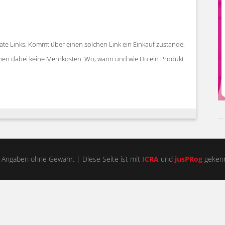
iate Links. Kommt über einen solchen Link ein Einkauf zustande,
stehen dabei keine Mehrkosten. Wo, wann und wie Du ein Produkt
 Angaben ohne Gewähr. | Diese Seite ist mit
ICRA
und
jusPRog
gekenn