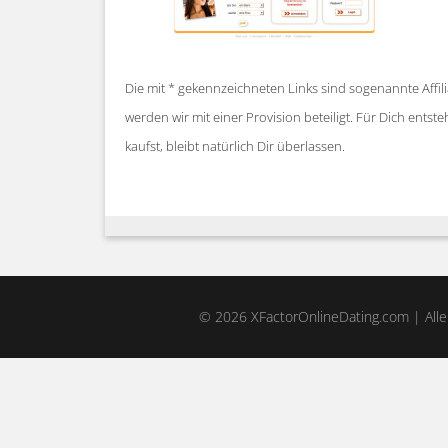
Die mit * gekennzeichneten Links sind sogenannte Affil
werden wir mit einer Provision beteiligt. Für Dich ent
kaufst, bleibt natürlich Dir überlassen.
© 2026 XFactorOnlineDating.com | Alle