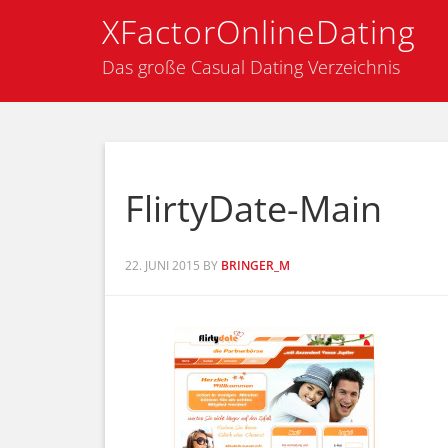
XFactorOnlineDating
Das große Casual Dating Verzeichnis
FlirtyDate-Main
22. JUNI 2015
BY
BRINGER_M