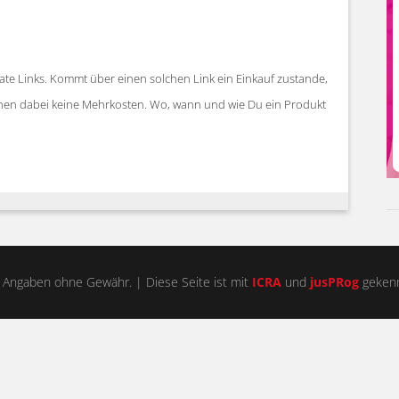
iate Links. Kommt über einen solchen Link ein Einkauf zustande,
stehen dabei keine Mehrkosten. Wo, wann und wie Du ein Produkt
 Angaben ohne Gewähr. | Diese Seite ist mit
ICRA
und
jusPRog
gekenn