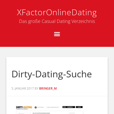
XFactorOnlineDating
Das große Casual Dating Verzeichnis
Dirty-Dating-Suche
5. JANUAR 2017
BY
BRINGER_M