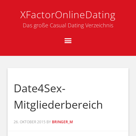
XFactorOnlineDating
Das große Casual Dating Verzeichnis
Date4Sex-
Mitgliederbereich
26. OKTOBER 2015
BY
BRINGER_M