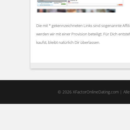
Die mit * gekennzeichneten Links sind sogenannte Affil
werden wir mit einer Provision beteiligt. Für Dich ent
kaufst, bleibt natürlich Dir überlassen.
© 2026 XFactorOnlineDating.com | Alle