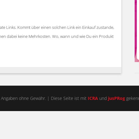
iate Links. Kommt über einen solchen Link ein Einkauf zustande,
stehen dabei keine Mehrkosten. Wo, wann und wie Du ein Produkt
 Angaben ohne Gewähr. | Diese Seite ist mit
ICRA
und
jusPRog
gekenn