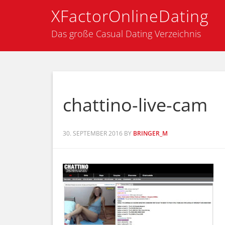
XFactorOnlineDating
Das große Casual Dating Verzeichnis
chattino-live-cam
30. SEPTEMBER 2016
BY
BRINGER_M