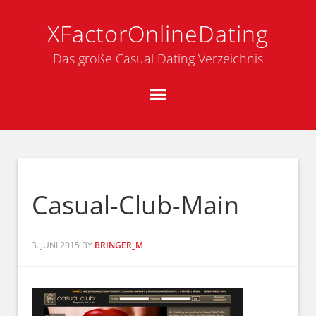
XFactorOnlineDating
Das große Casual Dating Verzeichnis
Casual-Club-Main
3. JUNI 2015
BY
BRINGER_M