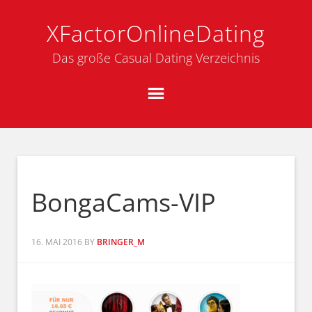
XFactorOnlineDating
Das große Casual Dating Verzeichnis
BongaCams-VIP
16. MAI 2016
BY
BRINGER_M