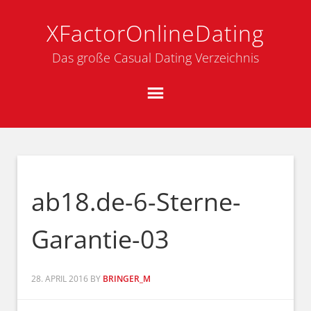
XFactorOnlineDating
Das große Casual Dating Verzeichnis
ab18.de-6-Sterne-
Garantie-03
28. APRIL 2016
BY
BRINGER_M